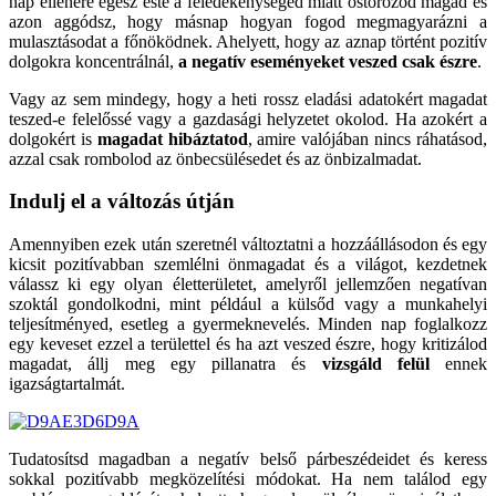
nap ellenére egész este a feledékenységed miatt ostorozod magad és
azon aggódsz, hogy másnap hogyan fogod megmagyarázni a
mulasztásodat a főnöködnek. Ahelyett, hogy az aznap történt pozitív
dolgokra koncentrálnál,
a negatív eseményeket veszed csak észre
.
Vagy az sem mindegy, hogy a heti rossz eladási adatokért magadat
teszed-e felelőssé vagy a gazdasági helyzetet okolod. Ha azokért a
dolgokért is
magadat hibáztatod
, amire valójában nincs ráhatásod,
azzal csak rombolod az önbecsülésedet és az önbizalmadat.
Indulj el a változás útján
Amennyiben ezek után szeretnél változtatni a hozzáállásodon és egy
kicsit pozitívabban szemlélni önmagadat és a világot, kezdetnek
válassz ki egy olyan életterületet, amelyről jellemzően negatívan
szoktál gondolkodni, mint például a külsőd vagy a munkahelyi
teljesítményed, esetleg a gyermeknevelés. Minden nap foglalkozz
egy keveset ezzel a területtel és ha azt veszed észre, hogy kritizálod
magadat, állj meg egy pillanatra és
vizsgáld felül
ennek
igazságtartalmát.
Tudatosítsd magadban a negatív belső párbeszédeidet és keress
sokkal pozitívabb megközelítési módokat. Ha nem találod egy