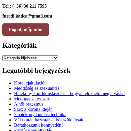
Tel.: (+36) 30 211 7595
furedi.katica@gmail.com
Foglalj időpontot
Kategóriák
Kategóriák
Legutóbbi bejegyzések
Korai ejakuláció
Meddőség és szexualitás
Hatékony konfliktuskezelés – hogyan előzhető meg a válás?
Menopauza és szex
A női orgazmus
Szex a korona idején
7 hatékony tanulási technika
Válás után házastársakból szülőtársak
Barátkozzunk könnyedén!
Pozitív gondolkodás