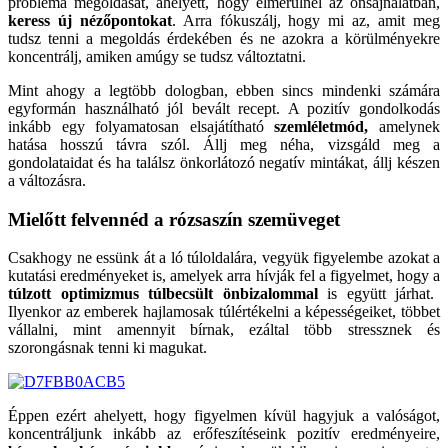
probléma megoldását, ahelyett, hogy elmerülnél az önsajnálatban,
keress új nézőpontokat
. Arra fókuszálj, hogy mi az, amit meg
tudsz tenni a megoldás érdekében és ne azokra a körülményekre
koncentrálj, amiken amúgy se tudsz változtatni.
Mint ahogy a legtöbb dologban, ebben sincs mindenki számára
egyformán használható jól bevált recept. A pozitív gondolkodás
inkább egy folyamatosan elsajátítható
szemléletmód,
amelynek
hatása hosszú távra szól. Állj meg néha, vizsgáld meg a
gondolataidat és ha találsz önkorlátozó negatív mintákat, állj készen
a változásra.
Mielőtt felvennéd a rózsaszín szemüveget
Csakhogy ne essünk át a ló túloldalára, vegyük figyelembe azokat a
kutatási eredményeket is, amelyek arra hívják fel a figyelmet, hogy a
túlzott optimizmus túlbecsült önbizalommal
is együtt járhat.
Ilyenkor az emberek hajlamosak túlértékelni a képességeiket, többet
vállalni, mint amennyit bírnak, ezáltal több stressznek és
szorongásnak tenni ki magukat.
Éppen ezért ahelyett, hogy figyelmen kívül hagyjuk a valóságot,
koncentráljunk inkább az erőfeszítéseink pozitív eredményeire,