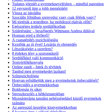
Tudatos jelenlét a gyermeknevelésben – mindful parenting
12 egyszerű tipp a jobb memóriáért
Vissza az iskolába
Szociális fóbiában szenvedsz vagy csak félénk vagy?
Mi történik a testedben, ha mobilozol elalvás előtt?
Egészséges testkép serdülőkorban
Születéstánc – beszélgetés Wittmann Andrea dúlával
Honnan ered a férfierő?
A csapatépítés pszichológiája
Kezdjük az új évet! Lezárás és elengedés
Létszükséglet a szerelem?
8 érdekes tény a szorongásról
Serdülőkkel való kommunikáció
Testvérféltékenység
Online randi – hitek és tévhitek
Tanítsd meg gyermekedet lazítani!
Színpszichológia
Hogyan erősíthetjük meg a gyermekeink önbecsülését?
Önbecsülés a gyermekkorban
Boldogság és siker
Stresszkezelés a hétköznapokban
Mozgásterápia tanulási nehézségekkel küzdő gyermekek
számára
Az agresszió kezelése kisgyermekkorban
8 hasznos tipp a céljaid eléréséhez