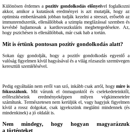
Különösen érdemes a
pozitív gondolkodás előnyei
vel foglalkozni
akkor, amikor a kutatások eredményei is azt mutatják, hogy az
optimista embertársaink jobban tudják kezelni a stresszt, erősebb az
immunrendszerük, ellenállóbbak a szimpla megfázással szemben és
kevésbé hajlamosak a kardiovaszkuláris megbetegedésekre. Az,
hogy pszichésen is ellenállóbbak, már csak hab a tortán.
Mit is értünk pontosan pozitív gondolkodás alatt?
Sokan úgy gondolják, hogy a pozitív gondolkodás egyenlő a
valóság figyelmen kívül hagyásával és a világ rózsaszín szemüvegen
keresztüli szemlélésével.
Pedig egyáltalán nem erről van szó, inkább csak arról, hogy
mire is
fókuszálunk
. Mit várunk el önmagunktól és cselekedeteinktől,
erőfeszítéseink eredményeképpen milyen végkimenetelre
számítunk. Természetesen nem kerüljük el, vagy hagyjuk figyelmen
kívül a rossz dolgokat, csak igyekszünk meglátni mindennek (és
mindenkinek) a jó oldalát is.
Nem mindegy, hogy hogyan magyarázzuk
a történteket