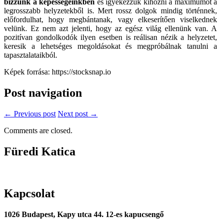
bízzunk a képességeinkben
és igyekezzük kihozni a maximumot a
legrosszabb helyzetekből is. Mert rossz dolgok mindig történnek,
előfordulhat, hogy megbántanak, vagy elkeserítően viselkednek
velünk. Ez nem azt jelenti, hogy az egész világ ellenünk van. A
pozitívan gondolkodók ilyen esetben is reálisan nézik a helyzetet,
keresik a lehetséges megoldásokat és megpróbálnak tanulni a
tapasztalataikból.
Képek forrása: https://stocksnap.io
Post navigation
← Previous post
Next post →
Comments are closed.
Füredi Katica
Kapcsolat
1026 Budapest, Kapy utca 44. 12-es kapucsengő