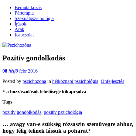
Bemutatkozás
Párterápia
Szexuálpszichológia
Írások
Árak
Kapcsolat
~ Füredi Katica szexuálpszichológus,
Pszichozóna
Pozitív gondolkodás
párterapeuta honlapja
08
hétfő
febr 2016
Posted
by
pszichozona
in
hétköznapi pszichológia
,
Önfejlesztés
Pozitív
≈
a hozzászólások lehetősége kikapcsolva
gondolkodás
Tags
bejegyzéshez
pozitív gondolkodás
,
pozitív pszichológia
… avagy van-e szükség rózsaszín szemüvegre ahhoz,
hogy félig telinek lássuk a poharat?