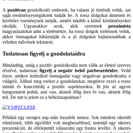
A
pozitívan
gondolkodó emberek, ha valami jó történik velük, azt
saját eredményességüknek tudják be. A rossz dolgokat átmeneti és
kivételes eseménynek tartják, amiért inkább a külső körülményeket
okolják. Ugyanakkor azok, akik szeretnek
pesszimista
magyarázatokat adni a történtekre, ha rossz dolgok történnek velük,
akkor önmagukat hibáztatják és a jó dolgokat hajlamosabbak a
véletlen művének tekinteni.
Tudatosan figyelj a gondolataidra
Mindaddig, amíg a pozitív gondolkodás nem válik az életed szerves
részévé, tudatosan
figyelj a negatív belső párbeszédeidre
. Vedd
észre, amikor kritizálod önmagadat vagy negatívan gondolkodsz a
világról. Állítsd meg ezeket a gondolatokat, megtörve ezzel a rossz
mintát és koncentrálj a pozitív aspektusokra. Itt jön az agyon
hangoztatott pohár, ami van, akinek félig üres és van, akinek félig
teli. De mit is jelent ez a hétköznapokban?
Például egy szorgos nap után hazafele tartasz. Sok mindent sikerült
elintézned, több ügyféllel volt megbeszélésed, tartottál egy sikeres
prezentációt, de elfelejtettél válaszolni egy fontos levélre. A sikeres