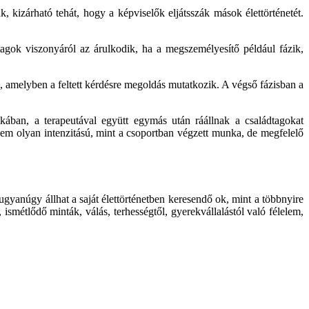
 kizárható tehát, hogy a képviselők eljátsszák mások élettörténetét.
agok viszonyáról az árulkodik, ha a megszemélyesítő például fázik,
ik, amelyben a feltett kérdésre megoldás mutatkozik. A végső fázisban a
nkában, a terapeutával együtt egymás után ráállnak a családtagokat
nem olyan intenzitású, mint a csoportban végzett munka, de megfelelő
gyanúgy állhat a saját élettörténetben keresendő ok, mint a többnyire
 ismétlődő minták, válás, terhességtől, gyerekvállalástól való félelem,