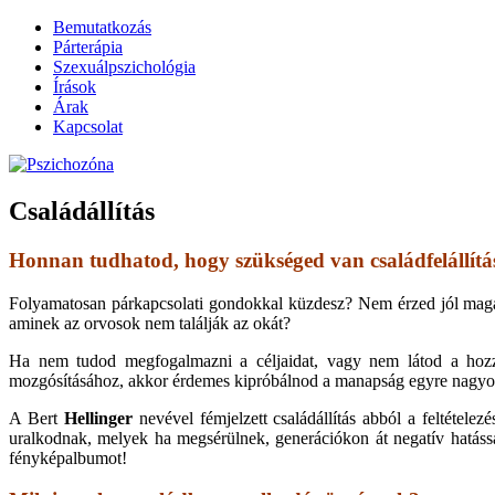
Bemutatkozás
Párterápia
Szexuálpszichológia
Írások
Árak
Kapcsolat
~ Füredi Katica szexuálpszichológus, párt
Pszichozóna
Családállítás
Honnan tudhatod, hogy szükséged van családfelállítá
Folyamatosan párkapcsolati gondokkal küzdesz? Nem érzed jól maga
aminek az orvosok nem találják az okát?
Ha nem tudod megfogalmazni a céljaidat, vagy nem látod a hozzáj
mozgósításához, akkor érdemes kipróbálnod a manapság egyre nagyob
A Bert
Hellinger
nevével fémjelzett családállítás abból a feltétele
uralkodnak, melyek ha megsérülnek, generációkon át negatív hatással
fényképalbumot!