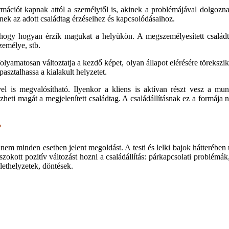
mációt kapnak attól a személytől is, akinek a problémájával dolgoznak,
rnek az adott családtag érzéseihez és kapcsolódásaihoz.
 hogy hogyan érzik magukat a helyükön. A megszemélyesített családt
zemélye, stb.
folyamatosan változtatja a kezdő képet, olyan állapot elérésére töreksz
asztalhassa a kialakult helyzetet.
vel is megvalósítható. Ilyenkor a kliens is aktívan részt vesz a mu
heti magát a megjelenített családtag. A családállításnak ez a formája 
?
m minden esetben jelent megoldást. A testi és lelki bajok hátterében u
szokott pozitív változást hozni a családállítás: párkapcsolati problémák,
lethelyzetek, döntések.