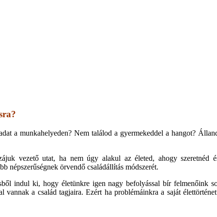
erapeuta honlapja
sra?
dat a munkahelyeden? Nem találod a gyermekeddel a hangot? Állandó
uk vezető utat, ha nem úgy alakul az életed, ahogy szeretnéd és 
b népszerűségnek örvendő családállítás módszerét.
zésből indul ki, hogy életünkre igen nagy befolyással bír felmenőink 
 vannak a család tagjaira. Ezért ha problémáinkra a saját élettörténe