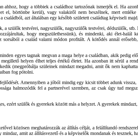
 ahhoz, hogy a többiek a családhoz tartozónak ismerjék el. Ha azonba
t el, börtönbe kerül), vagy valakiről nem beszélnek, mert emléke 
saládból, azt általában egy később született családtag képviseli majd,
k, a szülők testvérei, nagyszülők, nagyszülők testvérei, dédszülők, stb.
ozzájárultak, hogy megszülethessünk), és mindenki, aki élet-halál ké
 sorsából a család valami módon profitált. A kötődés annál erősebb,
 minden egyes tagnak megvan a maga helye a családban, akik pedig elő
megillető helyen élhet teljes értékű életet. Ha azonban itt sérül a rend
ekedik (megpróbálja szüleinek mindazt megadni, amit ők nem kaphattak 
aiban fog pótolni.
fejlődését. Amennyiben a jóból mindig egy kicsit többet adunk vissza, 
dóssága halmozódik fel a partnerével szemben, az csak úgy tud megszab
es, ezért szülők és gyerekek között más a helyzet. A gyerekek mindazt,
zetővel közösen meghatározzák az állítás célját, a felállítandó rendsze
y mindaz, amit az állításvezető és a képviselők mondanak és tesznek, ha