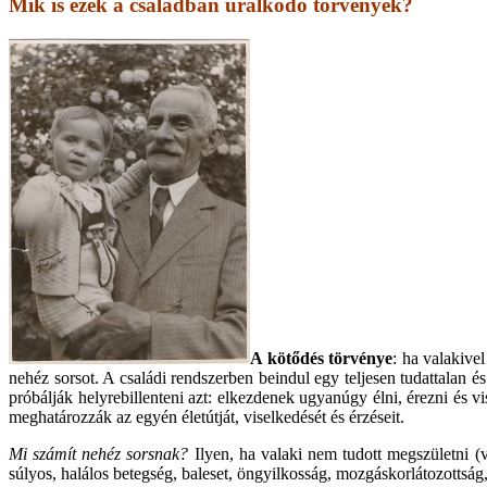
Mik is ezek a családban uralkodó törvények?
A kötődés törvénye
: ha valakivel
nehéz sorsot. A családi rendszerben beindul egy teljesen tudattalan é
próbálják helyrebillenteni azt: elkezdenek ugyanúgy élni, érezni és vi
meghatározzák az egyén életútját, viselkedését és érzéseit.
Mi számít nehéz sorsnak?
Ilyen, ha valaki nem tudott megszületni (v
súlyos, halálos betegség, baleset, öngyilkosság, mozgáskorlátozottság, 