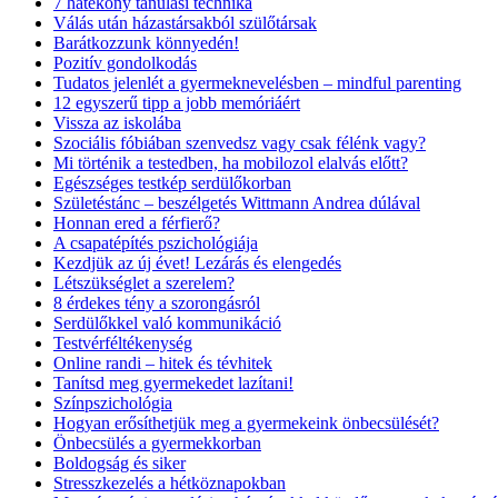
7 hatékony tanulási technika
Válás után házastársakból szülőtársak
Barátkozzunk könnyedén!
Pozitív gondolkodás
Tudatos jelenlét a gyermeknevelésben – mindful parenting
12 egyszerű tipp a jobb memóriáért
Vissza az iskolába
Szociális fóbiában szenvedsz vagy csak félénk vagy?
Mi történik a testedben, ha mobilozol elalvás előtt?
Egészséges testkép serdülőkorban
Születéstánc – beszélgetés Wittmann Andrea dúlával
Honnan ered a férfierő?
A csapatépítés pszichológiája
Kezdjük az új évet! Lezárás és elengedés
Létszükséglet a szerelem?
8 érdekes tény a szorongásról
Serdülőkkel való kommunikáció
Testvérféltékenység
Online randi – hitek és tévhitek
Tanítsd meg gyermekedet lazítani!
Színpszichológia
Hogyan erősíthetjük meg a gyermekeink önbecsülését?
Önbecsülés a gyermekkorban
Boldogság és siker
Stresszkezelés a hétköznapokban