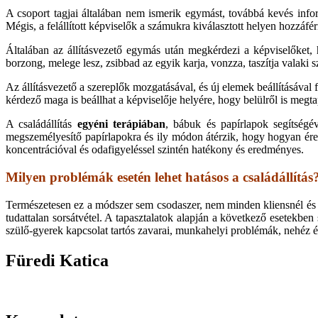
A csoport tagjai általában nem ismerik egymást, továbbá kevés infor
Mégis, a felállított képviselők a számukra kiválasztott helyen hozzáfé
Általában az állításvezető egymás után megkérdezi a képviselőket,
borzong, melege lesz, zsibbad az egyik karja, vonzza, taszítja valaki s
Az állításvezető a szereplők mozgatásával, és új elemek beállításával 
kérdező maga is beállhat a képviselője helyére, hogy belülről is megtap
A családállítás
egyéni terápiában
, bábuk és papírlapok segítségé
megszemélyesítő papírlapokra és ily módon átérzik, hogy hogyan érez
koncentrációval és odafigyeléssel szintén hatékony és eredményes.
Milyen problémák esetén lehet hatásos a családállítás
Természetesen ez a módszer sem csodaszer, nem minden kliensnél és ne
tudattalan sorsátvétel. A tapasztalatok alapján a következő esetekben 
szülő-gyerek kapcsolat tartós zavarai, munkahelyi problémák, nehéz é
Füredi Katica