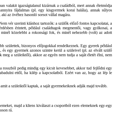
n valakit igazságtalanul kizárnak a családból, mert annak életmódja
annyira fájdalmas (pl. egy kisgyermek korai halála), annak súlyos
 aki az övéhez hasonló sorsot vállal magára.
 Nem vér szerinti klánhoz tartozók: a szülők előző fontos kapcsolatai, a
rdésben érintett, például családtagok megmentői, vagy gyilkosai, a
 minél közelebbi a rokonsági fok, és minél nehezebb (volt) az adott
bb születtek, bizonyos előjogokkal rendelkeznek. Egy gyerek például
, és egy gyermek azonos szintre kerül a szüleivel (pl. az elvált szülő
meg a szüleiktől), akkor az egyén nem tudja a saját életét élni, nem
a rosszból pedig mindig egy kicsit kevesebbet, akkor tud fejlődni egy
adulni ettől, ha kilép a kapcsolatból. Ezért van az, hogy az lép le
 amit a szüleiktől kaptak, a saját gyermekeiknek adják majd tovább.
relemeket, majd a kliens kiválaszt a csoportból ezen elemeknek egy-egy
sson rá.