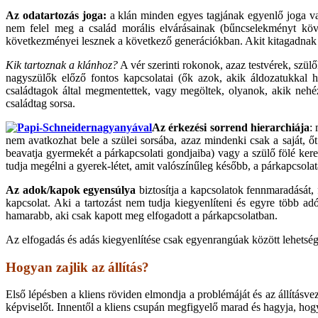
Az odatartozás joga:
a klán minden egyes tagjának egyenlő joga van
nem felel meg a család morális elvárásainak (bűncselekményt köve
következményei lesznek a következő generációkban. Akit kitagadnak a c
Kik tartoznak a klánhoz?
A vér szerinti rokonok, azaz testvérek, szülő
nagyszülők előző fontos kapcsolatai (ők azok, akik áldozatukkal h
családtagok által megmentettek, vagy megöltek, olyanok, akik nehéz
családtag sorsa.
Az
érkezési sorrend hierarchiája
:
nem avatkozhat bele a szülei sorsába, azaz mindenki csak a saját, őt 
beavatja gyermekét a párkapcsolati gondjaiba) vagy a szülő fölé ker
tudja megélni a gyerek-létet, amit valószínűleg később, a párkapcsolat
Az
adok/kapok egyensúlya
biztosítja a kapcsolatok fennmaradását, 
kapcsolat. Aki a tartozást nem tudja kiegyenlíteni és egyre több a
hamarabb, aki csak kapott meg elfogadott a párkapcsolatban.
Az elfogadás és adás kiegyenlítése csak egyenrangúak között lehetség
Hogyan zajlik az állítás?
Első lépésben a kliens röviden elmondja a problémáját és az állításve
képviselőt. Innentől a kliens csupán megfigyelő marad és hagyja, hog