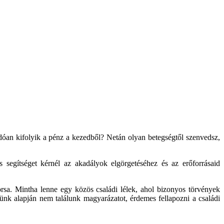
an kifolyik a pénz a kezedből? Netán olyan betegségtől szenvedsz,
segítséget kérnél az akadályok elgörgetéséhez és az erőforrásaid
sorsa. Mintha lenne egy közös családi lélek, ahol bizonyos törvények
tünk alapján nem találunk magyarázatot, érdemes fellapozni a családi