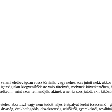
 valami életbevágóan rossz történik, vagy nehéz sors jutott neki, akkor 
s igazságtalan kiegyenlítődésre való törekvés, melynek következtében, 
selkedni, mint azon felmenőjük, akinek a nehéz sors jutott, akit kiközösí
etélés, abortusz) vagy nem tudott teljes életpályát leélni (csecsemő-, g
árvaság, örökbefogadás, elszakítottság szülőktől, gyerekektől, továbbá há