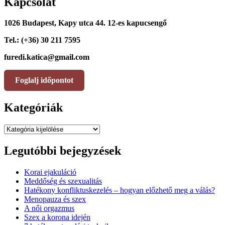
Kapcsolat
1026 Budapest, Kapy utca 44. 12-es kapucsengő
Tel.: (+36) 30 211 7595
furedi.katica@gmail.com
Foglalj időpontot
Kategóriák
Kategóriák
Legutóbbi bejegyzések
Korai ejakuláció
Meddőség és szexualitás
Hatékony konfliktuskezelés – hogyan előzhető meg a válás?
Menopauza és szex
A női orgazmus
Szex a korona idején