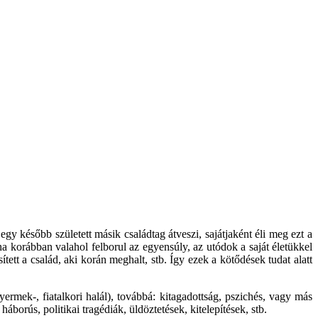
egy később született másik családtag átveszi, sajátjaként éli meg ezt a
ha korábban valahol felborul az egyensúly, az utódok a saját életükkel
tett a család, aki korán meghalt, stb. Így ezek a kötődések tudat alatt
yermek-, fiatalkori halál), továbbá: kitagadottság, pszichés, vagy más
borús, politikai tragédiák, üldöztetések, kitelepítések, stb.