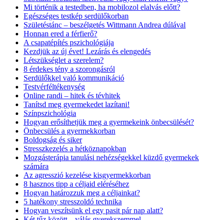
Mi történik a testedben, ha mobilozol elalvás előtt?
Egészséges testkép serdülőkorban
Születéstánc – beszélgetés Wittmann Andrea dúlával
Honnan ered a férfierő?
A csapatépítés pszichológiája
Kezdjük az új évet! Lezárás és elengedés
Létszükséglet a szerelem?
8 érdekes tény a szorongásról
Serdülőkkel való kommunikáció
Testvérféltékenység
Online randi – hitek és tévhitek
Tanítsd meg gyermekedet lazítani!
Színpszichológia
Hogyan erősíthetjük meg a gyermekeink önbecsülését?
Önbecsülés a gyermekkorban
Boldogság és siker
Stresszkezelés a hétköznapokban
Mozgásterápia tanulási nehézségekkel küzdő gyermekek
számára
Az agresszió kezelése kisgyermekkorban
8 hasznos tipp a céljaid eléréséhez
Hogyan határozzuk meg a céljainkat?
5 hatékony stresszoldó technika
Hogyan veszítsünk el egy pasit pár nap alatt?
Két tűz között – válás gyerekszemmel