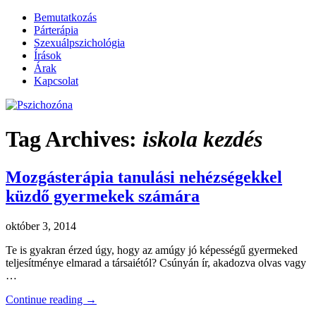
Bemutatkozás
Párterápia
Szexuálpszichológia
Írások
Árak
Kapcsolat
~ Füredi Katica szexuálpszichológus,
Pszichozóna
Tag Archives:
iskola kezdés
párterapeuta honlapja
Mozgásterápia tanulási nehézségekkel
küzdő gyermekek számára
október 3, 2014
Te is gyakran érzed úgy, hogy az amúgy jó képességű gyermeked
teljesítménye elmarad a társaiétól? Csúnyán ír, akadozva olvas vagy
…
Continue reading
→