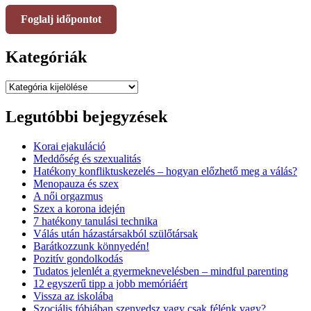
Foglalj időpontot
Kategóriák
Kategóriák
Legutóbbi bejegyzések
Korai ejakuláció
Meddőség és szexualitás
Hatékony konfliktuskezelés – hogyan előzhető meg a válás?
Menopauza és szex
A női orgazmus
Szex a korona idején
7 hatékony tanulási technika
Válás után házastársakból szülőtársak
Barátkozzunk könnyedén!
Pozitív gondolkodás
Tudatos jelenlét a gyermeknevelésben – mindful parenting
12 egyszerű tipp a jobb memóriáért
Vissza az iskolába
Szociális fóbiában szenvedsz vagy csak félénk vagy?