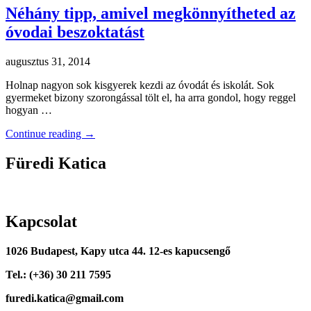
Néhány tipp, amivel megkönnyítheted az
óvodai beszoktatást
augusztus 31, 2014
Holnap nagyon sok kisgyerek kezdi az óvodát és iskolát. Sok
gyermeket bizony szorongással tölt el, ha arra gondol, hogy reggel
hogyan …
Continue reading
→
Füredi Katica
Kapcsolat
1026 Budapest, Kapy utca 44. 12-es kapucsengő
Tel.: (+36) 30 211 7595
furedi.katica@gmail.com