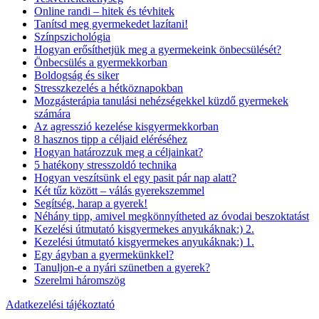
Online randi – hitek és tévhitek
Tanítsd meg gyermekedet lazítani!
Színpszichológia
Hogyan erősíthetjük meg a gyermekeink önbecsülését?
Önbecsülés a gyermekkorban
Boldogság és siker
Stresszkezelés a hétköznapokban
Mozgásterápia tanulási nehézségekkel küzdő gyermekek
számára
Az agresszió kezelése kisgyermekkorban
8 hasznos tipp a céljaid eléréséhez
Hogyan határozzuk meg a céljainkat?
5 hatékony stresszoldó technika
Hogyan veszítsünk el egy pasit pár nap alatt?
Két tűz között – válás gyerekszemmel
Segítség, harap a gyerek!
Néhány tipp, amivel megkönnyítheted az óvodai beszoktatást
Kezelési útmutató kisgyermekes anyukáknak:) 2.
Kezelési útmutató kisgyermekes anyukáknak:) 1.
Egy ágyban a gyermekünkkel?
Tanuljon-e a nyári szünetben a gyerek?
Szerelmi háromszög
Adatkezelési tájékoztató