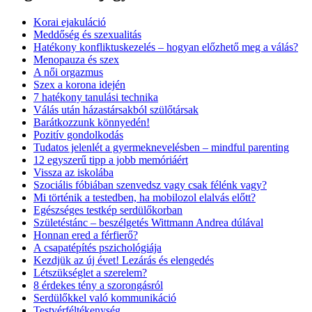
Korai ejakuláció
Meddőség és szexualitás
Hatékony konfliktuskezelés – hogyan előzhető meg a válás?
Menopauza és szex
A női orgazmus
Szex a korona idején
7 hatékony tanulási technika
Válás után házastársakból szülőtársak
Barátkozzunk könnyedén!
Pozitív gondolkodás
Tudatos jelenlét a gyermeknevelésben – mindful parenting
12 egyszerű tipp a jobb memóriáért
Vissza az iskolába
Szociális fóbiában szenvedsz vagy csak félénk vagy?
Mi történik a testedben, ha mobilozol elalvás előtt?
Egészséges testkép serdülőkorban
Születéstánc – beszélgetés Wittmann Andrea dúlával
Honnan ered a férfierő?
A csapatépítés pszichológiája
Kezdjük az új évet! Lezárás és elengedés
Létszükséglet a szerelem?
8 érdekes tény a szorongásról
Serdülőkkel való kommunikáció
Testvérféltékenység