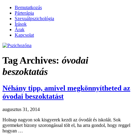
Bemutatkozás
Párterápia
Szexuálpszichológia
Írások
Árak
Kapcsolat
~ Füredi Katica szexuálpszichológus,
Pszichozóna
Tag Archives:
óvodai
párterapeuta honlapja
beszoktatás
Néhány tipp, amivel megkönnyítheted az
óvodai beszoktatást
augusztus 31, 2014
Holnap nagyon sok kisgyerek kezdi az óvodát és iskolát. Sok
gyermeket bizony szorongással tölt el, ha arra gondol, hogy reggel
hogyan …