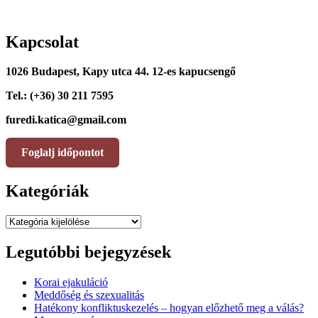
Kapcsolat
1026 Budapest, Kapy utca 44. 12-es kapucsengő
Tel.: (+36) 30 211 7595
furedi.katica@gmail.com
Foglalj időpontot
Kategóriák
Kategóriák
Legutóbbi bejegyzések
Korai ejakuláció
Meddőség és szexualitás
Hatékony konfliktuskezelés – hogyan előzhető meg a válás?