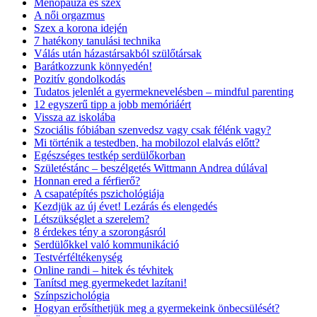
Menopauza és szex
A női orgazmus
Szex a korona idején
7 hatékony tanulási technika
Válás után házastársakból szülőtársak
Barátkozzunk könnyedén!
Pozitív gondolkodás
Tudatos jelenlét a gyermeknevelésben – mindful parenting
12 egyszerű tipp a jobb memóriáért
Vissza az iskolába
Szociális fóbiában szenvedsz vagy csak félénk vagy?
Mi történik a testedben, ha mobilozol elalvás előtt?
Egészséges testkép serdülőkorban
Születéstánc – beszélgetés Wittmann Andrea dúlával
Honnan ered a férfierő?
A csapatépítés pszichológiája
Kezdjük az új évet! Lezárás és elengedés
Létszükséglet a szerelem?
8 érdekes tény a szorongásról
Serdülőkkel való kommunikáció
Testvérféltékenység
Online randi – hitek és tévhitek
Tanítsd meg gyermekedet lazítani!
Színpszichológia
Hogyan erősíthetjük meg a gyermekeink önbecsülését?