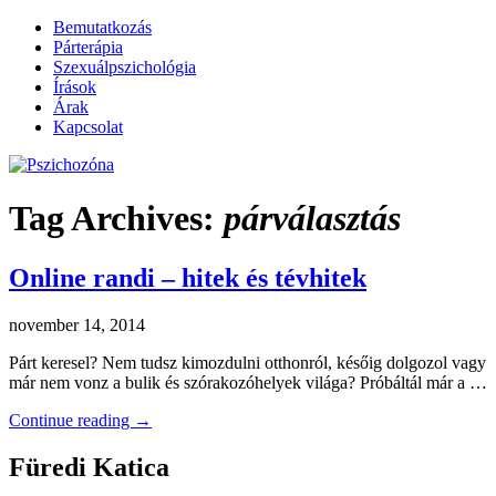
Bemutatkozás
Párterápia
Szexuálpszichológia
Írások
Árak
Kapcsolat
~ Füredi Katica szexuálpszichológus,
Pszichozóna
Tag Archives:
párválasztás
párterapeuta honlapja
Online randi – hitek és tévhitek
november 14, 2014
Párt keresel? Nem tudsz kimozdulni otthonról, későig dolgozol vagy
már nem vonz a bulik és szórakozóhelyek világa? Próbáltál már a …
Continue reading
→
Füredi Katica