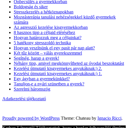
Önbecsülés a gyermekkorban
Boldogság és siker
Stresszkezelés a hétköznapokban
Mozgásterápia tanulási nehézségekkel küzdő gyermekek
számára
Az agresszió kezelése kisgyermekkorban
8 hasznos tipp a céljaid eléréséhez
Hogyan határozzuk meg a céljainkat?
5 hatékony stresszoldó technika
Hogyan veszítsünk el egy pasit pár nap alatt?
Két tűz között – válás gyerekszemmel
Segítség, harap a gyerek!
Néhány tipp, amivel megkönnyítheted az óvodai beszoktatást
Kezelési útmutató kisgyermekes anyukáknak:) 2.
Kezelési útmutató kisgyermekes anyukáknak:) 1.
Egy ágyban a gyermekünkkel?
Tanuljon-e a nyári szünetben a gyerek?
Szerelmi háromszög
Adatkezelési tájékoztató
Proudly powered by WordPress
Theme: Chateau by
Ignacio Ricci
.
Kedves Látogató! Tájékoztatjuk, hogy a honlap felhasználói élmény