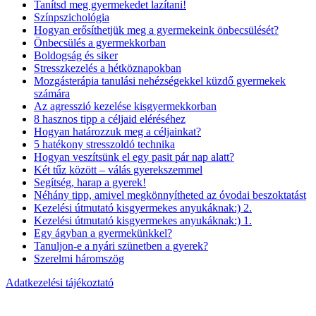
Tanítsd meg gyermekedet lazítani!
Színpszichológia
Hogyan erősíthetjük meg a gyermekeink önbecsülését?
Önbecsülés a gyermekkorban
Boldogság és siker
Stresszkezelés a hétköznapokban
Mozgásterápia tanulási nehézségekkel küzdő gyermekek
számára
Az agresszió kezelése kisgyermekkorban
8 hasznos tipp a céljaid eléréséhez
Hogyan határozzuk meg a céljainkat?
5 hatékony stresszoldó technika
Hogyan veszítsünk el egy pasit pár nap alatt?
Két tűz között – válás gyerekszemmel
Segítség, harap a gyerek!
Néhány tipp, amivel megkönnyítheted az óvodai beszoktatást
Kezelési útmutató kisgyermekes anyukáknak:) 2.
Kezelési útmutató kisgyermekes anyukáknak:) 1.
Egy ágyban a gyermekünkkel?
Tanuljon-e a nyári szünetben a gyerek?
Szerelmi háromszög
Adatkezelési tájékoztató