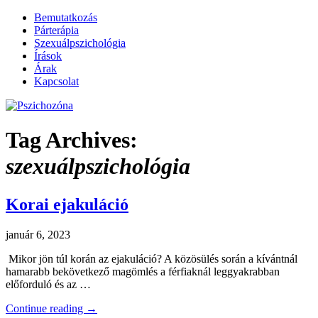
Bemutatkozás
Párterápia
Szexuálpszichológia
Írások
Árak
Kapcsolat
~ Füredi Katica szexuálpszichológus,
Pszichozóna
Tag Archives:
párterapeuta honlapja
szexuálpszichológia
Korai ejakuláció
január 6, 2023
Mikor jön túl korán az ejakuláció? A közösülés során a kívántnál
hamarabb bekövetkező magömlés a férfiaknál leggyakrabban
előforduló és az …
Continue reading
→