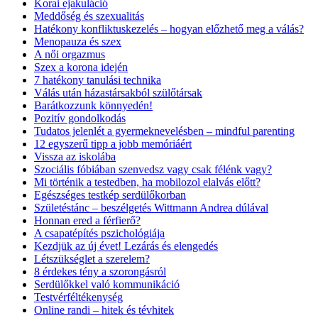
Korai ejakuláció
Meddőség és szexualitás
Hatékony konfliktuskezelés – hogyan előzhető meg a válás?
Menopauza és szex
A női orgazmus
Szex a korona idején
7 hatékony tanulási technika
Válás után házastársakból szülőtársak
Barátkozzunk könnyedén!
Pozitív gondolkodás
Tudatos jelenlét a gyermeknevelésben – mindful parenting
12 egyszerű tipp a jobb memóriáért
Vissza az iskolába
Szociális fóbiában szenvedsz vagy csak félénk vagy?
Mi történik a testedben, ha mobilozol elalvás előtt?
Egészséges testkép serdülőkorban
Születéstánc – beszélgetés Wittmann Andrea dúlával
Honnan ered a férfierő?
A csapatépítés pszichológiája
Kezdjük az új évet! Lezárás és elengedés
Létszükséglet a szerelem?
8 érdekes tény a szorongásról
Serdülőkkel való kommunikáció
Testvérféltékenység
Online randi – hitek és tévhitek